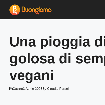
Vai
al
contenuto
Una pioggia di
golosa di sem
vegani
Cucina
3 Aprile 2026
By
Claudia Perseli