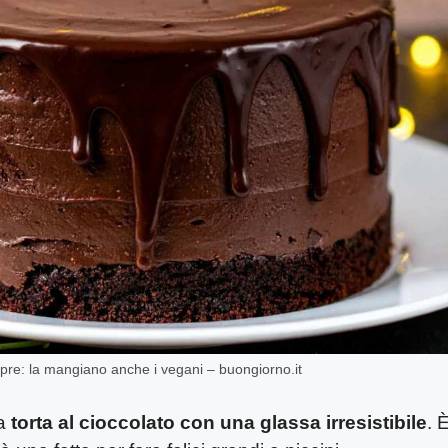
empre: la mangiano anche i vegani – buongiorno.it
na
torta al cioccolato con una glassa irresistibile
. 