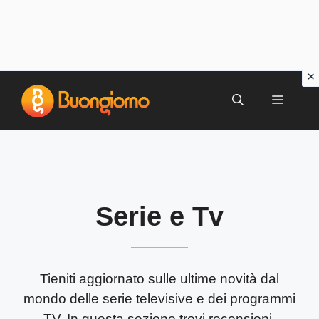
Vai
al
MENU
contenuto
Serie e Tv
Tieniti aggiornato sulle ultime novità dal
mondo delle serie televisive e dei programmi
TV.
In questa sezione trovi recensioni,