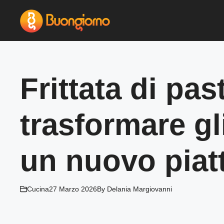
Vai
al
contenuto
Frittata di past
trasformare gl
un nuovo piat
Cucina
27 Marzo 2026
By
Delania Margiovanni