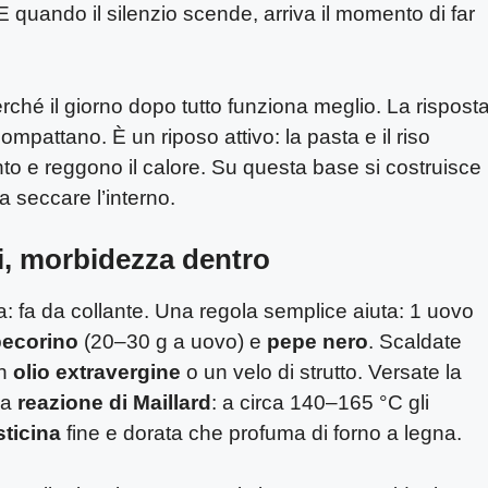
o. E quando il silenzio scende, arriva il momento di far
perché il giorno dopo tutto funziona meglio. La rispost
ompattano. È un riposo attivo: la pasta e il riso
o e reggono il calore. Su questa base si costruisce i
a seccare l’interno.
ri, morbidezza dentro
a: fa da collante. Una regola semplice aiuta: 1 uovo
pecorino
(20–30 g a uovo) e
pepe nero
. Scaldate
on
olio extravergine
o un velo di strutto. Versate la
la
reazione di Maillard
: a circa 140–165 °C gli
sticina
fine e dorata che profuma di forno a legna.