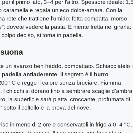
 per il primo lato, 3–4 per l’altro. Spessore ideale: 1,
ugo caramella e regala un’eco dolce-amara. Con la
na rete che trattiene l’umido: fetta compatta, morso
: dovete vedere la pasta. E niente fretta nel girarla:
 colpo deciso, si torna in padella.
e suona
e un avanzo ben freddo, compattato. Schiacciatelo 
u
padella antiaderente
. Il segreto è il
burro
i 200 °C e regge il calore senza bruciare. Fiamma
. I chicchi si dorano fino a sembrare scaglie d’ambra
ero, la superficie sarà piatta, croccante, profumata di
 sotto il coltello è la prova del nove.
iso in meno di 2 ore e conservateli in frigo a 0–4 °C.
 prima di servire. Il riso non va mai lasciato a