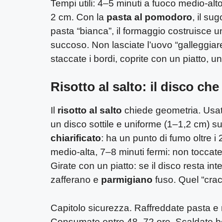
Tempi utili: 4–5 minuti a fuoco medio-alto
2 cm. Con la
pasta al pomodoro
, il s
pasta “bianca”, il formaggio costruisce u
succoso. Non lasciate l’uovo “galleggiare”
staccate i bordi, coprite con un piatto, un
Risotto al salto: il disco ch
Il
risotto al salto
chiede geometria. Usat
un disco sottile e uniforme (1–1,2 cm) s
chiarificato
: ha un punto di fumo oltre 
medio-alta, 7–8 minuti fermi: non toccate
Girate con un piatto: se il disco resta int
zafferano e
parmigiano
fuso. Quel “crac”
Capitolo sicurezza. Raffreddate pasta e r
Consumate entro 48–72 ore. Scaldate bene