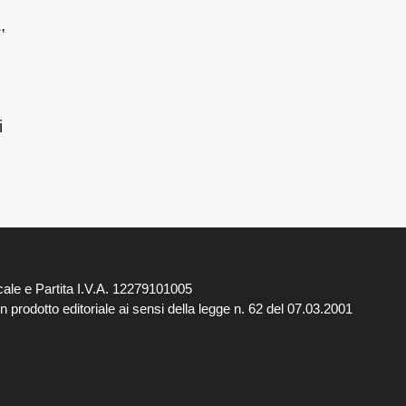
,
i
ale e Partita I.V.A. 12279101005
 prodotto editoriale ai sensi della legge n. 62 del 07.03.2001