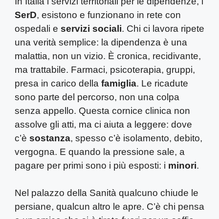
In Italia i servizi territoriali per le dipendenze, i
SerD
, esistono e funzionano in rete con
ospedali e
servizi sociali
. Chi ci lavora ripete
una verità semplice: la dipendenza è una
malattia, non un vizio. È cronica, recidivante,
ma trattabile. Farmaci, psicoterapia, gruppi,
presa in carico della
famiglia
. Le ricadute
sono parte del percorso, non una colpa
senza appello. Questa cornice clinica non
assolve gli atti, ma ci aiuta a leggere: dove
c’è
sostanza
, spesso c’è isolamento, debito,
vergogna. E quando la pressione sale, a
pagare per primi sono i più esposti: i
minori
.
Nel palazzo della Sanità qualcuno chiude le
persiane, qualcun altro le apre. C’è chi pensa