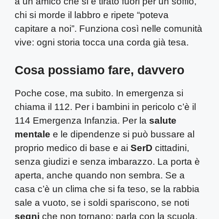
a un amico che si è tirato fuori per un soffio,
chi si morde il labbro e ripete “poteva
capitare a noi”. Funziona così nelle comunità
vive: ogni storia tocca una corda già tesa.
Cosa possiamo fare, davvero
Poche cose, ma subito. In emergenza si
chiama il 112. Per i bambini in pericolo c’è il
114 Emergenza Infanzia. Per la
salute
mentale
e le dipendenze si può bussare al
proprio medico di base e ai
SerD
cittadini,
senza giudizi e senza imbarazzo. La porta è
aperta, anche quando non sembra. Se a
casa c’è un clima che si fa teso, se la rabbia
sale a vuoto, se i soldi spariscono, se noti
segni
che non tornano: parla con la scuola,