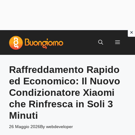
Vai
al
MENU
contenuto
Raffreddamento Rapido
ed Economico: Il Nuovo
Condizionatore Xiaomi
che Rinfresca in Soli 3
Minuti
26 Maggio 2026
By
webdeveloper