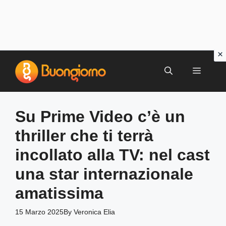
Vai
al
MENU
contenuto
Su Prime Video c’è un
thriller che ti terrà
incollato alla TV: nel cast
una star internazionale
amatissima
15 Marzo 2025
By
Veronica Elia