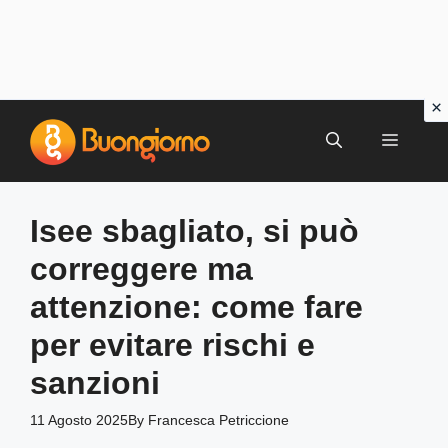
Vai
al
MENU
contenuto
Isee sbagliato, si può
correggere ma
attenzione: come fare
per evitare rischi e
sanzioni
11 Agosto 2025
By
Francesca Petriccione