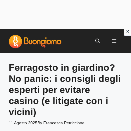
Vai
al
MENU
contenuto
Ferragosto in giardino?
No panic: i consigli degli
esperti per evitare
casino (e litigate con i
vicini)
11 Agosto 2025
By
Francesca Petriccione