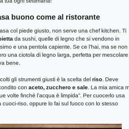
a tua ogni settimana!
 casa buono come al ristorante
n casa col piede giusto, non serve una chef kitchen. Ti
oietta
da sushi, quelle di legno che si vendono in
ssimo e una pentola capiente. Se ce l’hai, ma se non
o una ciotola di legno larga, perfetta per mescolare 
 va bene.
lti gli strumenti giusti è la scelta del
riso
. Deve
 condito con
aceto, zucchero e sale
. La mia amica m
ue volte finché l’acqua è limpida”. Per cuocerlo usa
 cuoci-riso, oppure lo fai sul fuoco con lo stesso