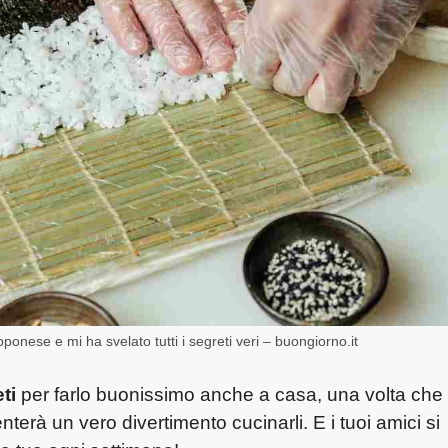
ponese e mi ha svelato tutti i segreti veri – buongiorno.it
eti
per farlo buonissimo anche a casa, una volta che l
erà un vero divertimento cucinarli. E i tuoi amici si