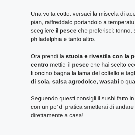
Una volta cotto, versaci la miscela di a
pian, raffreddalo portandolo a temperatur
scegliere il
pesce
che preferisci: tonno,
philadelphia e tanto altro.
Ora prendi la
stuoia e rivestila con la p
centro
mettici il
pesce
che hai scelto ecc
filoncino bagna la lama del coltello e ta
di soia, salsa agrodolce, wasabi
o qual
Seguendo questi consigli il sushi fatto 
con un po’ di pratica smetterai di andare al 
direttamente a casa!