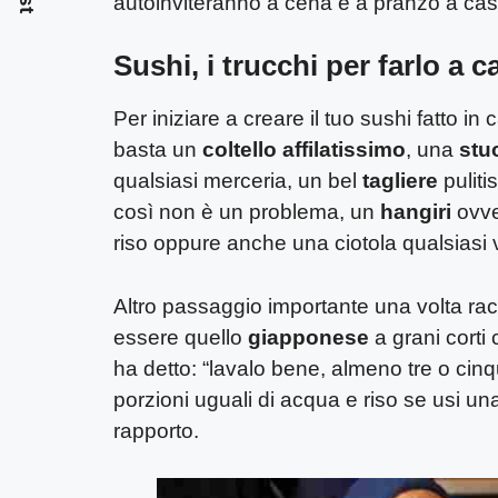
autoinviteranno a cena e a pranzo a cas
Sushi, i trucchi per farlo a
Per iniziare a creare il tuo sushi fatto i
basta un
coltello affilatissimo
, una
stu
qualsiasi merceria, un bel
tagliere
puliti
così non è un problema, un
hangiri
ovver
riso oppure anche una ciotola qualsiasi
Altro passaggio importante una volta racco
essere quello
giapponese
a grani corti
ha detto: “lavalo bene, almeno tre o cinq
porzioni uguali di acqua e riso se usi una
rapporto.