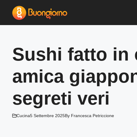
Vai
al
contenuto
Sushi fatto in
amica giappone
segreti veri
Cucina
5 Settembre 2025
By
Francesca Petriccione