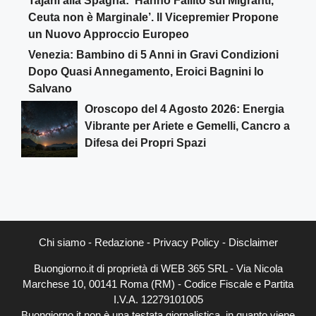
Tajani alla Spagna: ‘Hanno Fallito sui Migranti,
Ceuta non è Marginale’. Il Vicepremier Propone
un Nuovo Approccio Europeo
Venezia: Bambino di 5 Anni in Gravi Condizioni
Dopo Quasi Annegamento, Eroici Bagnini lo
Salvano
Oroscopo del 4 Agosto 2026: Energia
Vibrante per Ariete e Gemelli, Cancro a
Difesa dei Propri Spazi
Chi siamo
-
Redazione
-
Privacy Policy
-
Disclaimer
Buongiorno.it di proprietà di WEB 365 SRL - Via Nicola
Marchese 10, 00141 Roma (RM) - Codice Fiscale e Partita
I.V.A. 12279101005
Buongiorno.it non è una testata giornalistica, in quanto viene