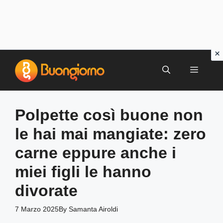
Vai
al
MENU
contenuto
Polpette così buone non
le hai mai mangiate: zero
carne eppure anche i
miei figli le hanno
divorate
7 Marzo 2025
By
Samanta Airoldi