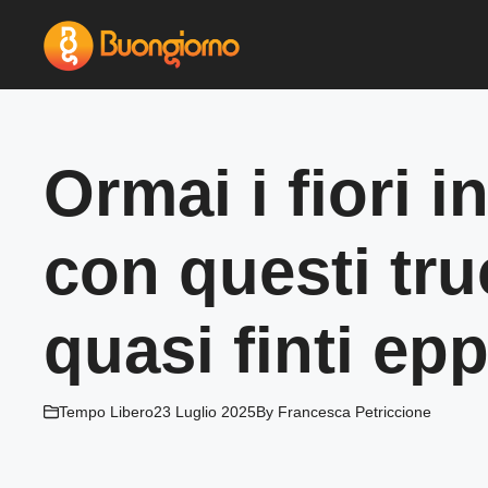
Vai
al
contenuto
Ormai i fiori 
con questi tru
quasi finti ep
Tempo Libero
23 Luglio 2025
By
Francesca Petriccione