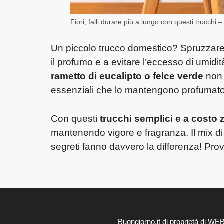
Fiori, falli durare più a lungo con questi trucchi 
Un piccolo trucco domestico? Spruzzare
il profumo e a evitare l’eccesso di umid
rametto di eucalipto o felce verde
non 
essenziali che lo mantengono profumato
Con questi
trucchi semplici e a costo 
mantenendo vigore e fragranza. Il mix di p
segreti fanno davvero la differenza! Provali
Buongiorno.it di proprietà di W