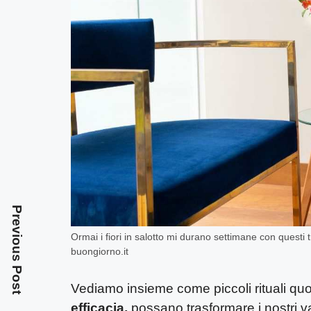
Previous Post
Ormai i fiori in salotto mi durano settimane con questi t
buongiorno.it
Vediamo insieme come piccoli rituali quo
efficacia,
possano trasformare i nostri vas