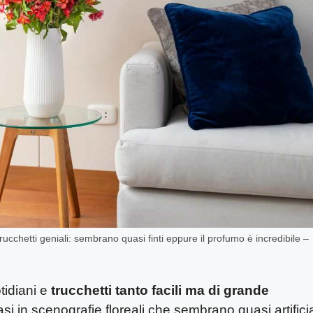
rucchetti geniali: sembrano quasi finti eppure il profumo è incredibile –
tidiani e
trucchetti tanto facili ma di grande
i in scenografie floreali che sembrano quasi artificia