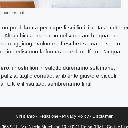
– buongiorno.it
 un po’ di
lacca per capelli
sui fiori li aiuta a trattene
ità. Altra chicca inseriamo nel vaso anche qualche
solo aggiunge volume e freschezza ma rilascia oli
 e impediscono la formazione di muffa nell’acqua.
zero
, i nostri fiori in salotto dureranno settimane,
ulizia, taglio corretto, ambiente giusto e piccoli
 tutti e il risultato, sembreranno finti!
Chi siamo
-
Redazione
-
Privacy Policy
-
Disclaimer
EB 365 SRL - Via Nicola Marchese 10, 00141 Roma (RM) - Codice Fisc