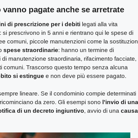
 vanno pagate anche se arretrate
ni di prescrizione per i debiti
legati alla vita
: si prescrivono in 5 anni e rientrano qui le spese di
 aree comuni, piccole manutenzioni come la sostituzio
o
spese straordinarie
: hanno un termine di
ori di manutenzione straordinaria, rifacimento facciate,
 parti comuni. Trascorso questo tempo senza alcuna
debito si estingue
e non deve più essere pagato.
 sempre lineare. Se il condominio compie determinati
ni ricominciano da zero. Gli esempi sono
l’invio di un
tifica di un decreto ingiuntivo
, avvio di una
causa