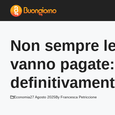
Vai
al
contenuto
Non sempre le
vanno pagate
definitivamen
Economia
27 Agosto 2025
By
Francesca Petriccione