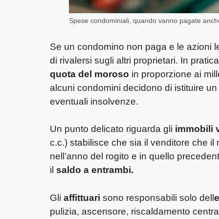
Spese condominiali, quando vanno pagate anche 
Se un condomino non paga e le azioni leg
di rivalersi sugli altri proprietari. In pratica,
quota del moroso
in proporzione ai mill
alcuni condomini decidono di istituire un
eventuali insolvenze.
Un punto delicato riguarda gli
immobili v
c.c.) stabilisce che sia il venditore che
nell’anno del rogito e in quello preceden
il
saldo a entrambi.
Gli
affittuari
sono responsabili solo dell
e
pulizia, ascensore, riscaldamento centrali