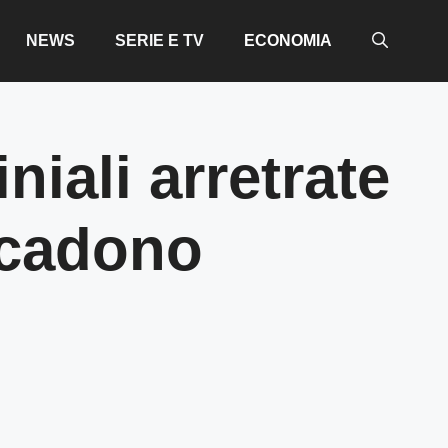
NEWS
SERIE E TV
ECONOMIA
iali arretrate
scadono