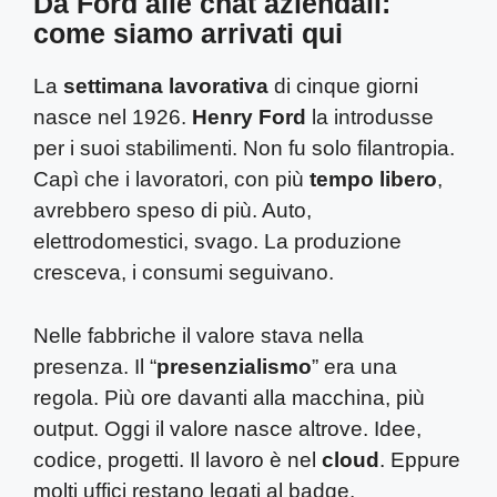
Da Ford alle chat aziendali:
come siamo arrivati qui
La
settimana lavorativa
di cinque giorni
nasce nel 1926.
Henry Ford
la introdusse
per i suoi stabilimenti. Non fu solo filantropia.
Capì che i lavoratori, con più
tempo libero
,
avrebbero speso di più. Auto,
elettrodomestici, svago. La produzione
cresceva, i consumi seguivano.
Nelle fabbriche il valore stava nella
presenza. Il “
presenzialismo
” era una
regola. Più ore davanti alla macchina, più
output. Oggi il valore nasce altrove. Idee,
codice, progetti. Il lavoro è nel
cloud
. Eppure
molti uffici restano legati al badge.