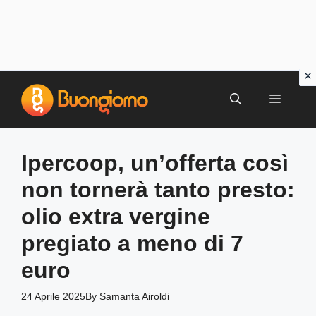
Vai
al
MENU
contenuto
Ipercoop, un’offerta così
non tornerà tanto presto:
olio extra vergine
pregiato a meno di 7
euro
24 Aprile 2025
By
Samanta Airoldi