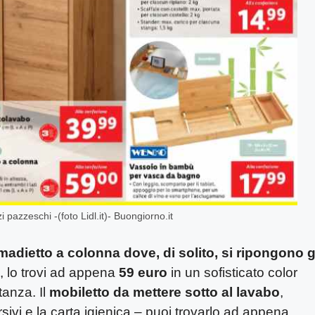
 pazzeschi -(foto Lidl.it)- Buongiorno.it
rmadietto a colonna dove, di solito, si ripongono g
, lo trovi ad appena
59 euro
in un sofisticato color
tanza. Il
mobiletto da mettere sotto al lavabo
,
rsivi e la carta igienica – puoi trovarlo ad appena