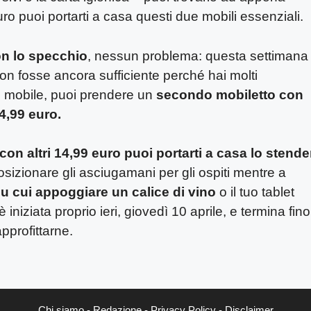
 puoi portarti a casa questi due mobili essenziali.
n lo specchio
, nessun problema: questa settimana
on fosse ancora sufficiente perché hai molti
o mobile, puoi prendere un
secondo mobiletto con
34,99 euro.
con altri 14,99 euro puoi portarti a casa lo stende
sizionare gli asciugamani per gli ospiti mentre a
su cui appoggiare un calice di vino
o il tuo tablet
 iniziata proprio ieri, giovedì 10 aprile, e termina fino
pprofittarne.
Chi siamo
-
Redazione
-
Privacy Policy
-
Disclaimer