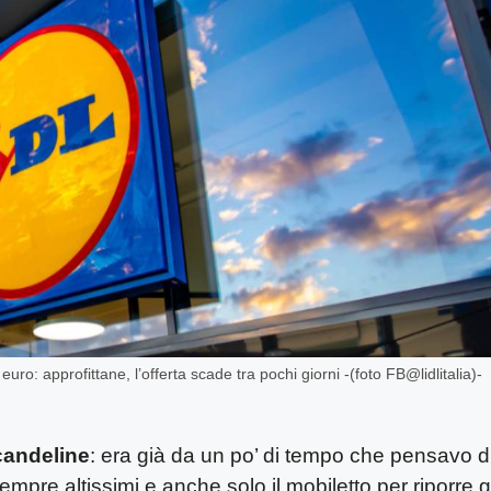
uro: approfittane, l’offerta scade tra pochi giorni -(foto FB@lidlitalia)-
candeline
: era già da un po’ di tempo che pensavo d
empre altissimi e anche solo il mobiletto per riporre gl