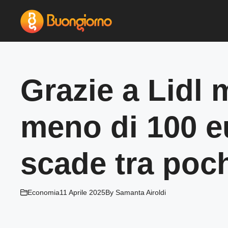
Vai
al
contenuto
Grazie a Lidl 
meno di 100 eu
scade tra poch
Economia
11 Aprile 2025
By
Samanta Airoldi