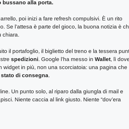
o bussano alla porta.
arrello, poi inizi a fare refresh compulsivi. È un rito
 Se l’attesa è parte del gioco, la buona notizia è c
 chiara.
o il portafoglio, il biglietto del treno e la tessera punt
ostre
spedizioni
. Google l’ha messo in
Wallet
, lì dov
un widget in più, non una scorciatoia: una pagina che
o
stato di consegna
.
e. Un punto solo, al riparo dalla giungla di mail e
capisci. Niente caccia al link giusto. Niente “dov’era