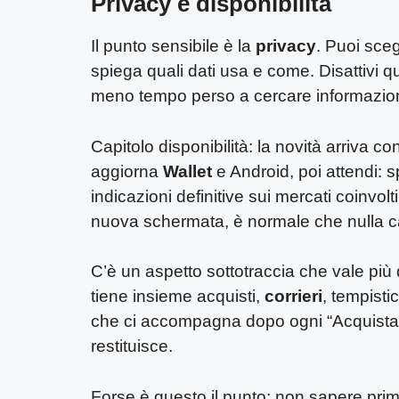
Privacy e disponibilità
Il punto sensibile è la
privacy
. Puoi sceg
spiega quali dati usa e come. Disattivi qu
meno tempo perso a cercare informazioni
Capitolo disponibilità: la novità arriva 
aggiorna
Wallet
e Android, poi attendi: 
indicazioni definitive sui mercati coinvol
nuova schermata, è normale che nulla c
C’è un aspetto sottotraccia che vale più 
tiene insieme acquisti,
corrieri
, tempisti
che ci accompagna dopo ogni “Acquista o
restituisce.
Forse è questo il punto: non sapere prim