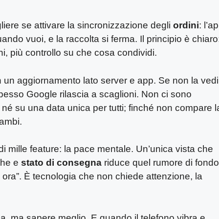
liere se attivare la sincronizzazione degli
ordini
: l’a
ando vuoi, e la raccolta si ferma. Il principio è chiaro
, più controllo su che cosa condividi.
con un aggiornamento lato server e app. Se non la vedi
spesso Google rilascia a scaglioni. Non ci sono
ti né su una data unica per tutti; finché non compare l
ambi.
di mille feature: la pace mentale. Un’unica vista che
che e
stato di consegna
riduce quel rumore di fondo
ra”. È tecnologia che non chiede attenzione, la
a, ma sapere meglio. E quando il telefono vibra e