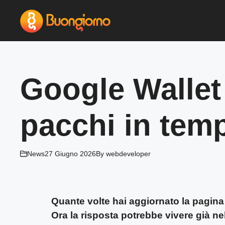
Vai
al
contenuto
Google Wallet 
pacchi in tem
News
27 Giugno 2026
By
webdeveloper
Quante volte hai aggiornato la pagina 
Ora la risposta potrebbe vivere già n