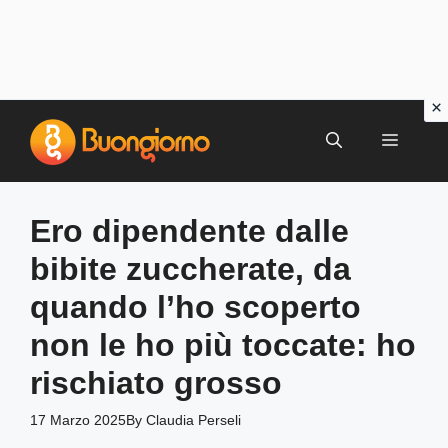
Vai
al
MENU
contenuto
Ero dipendente dalle
bibite zuccherate, da
quando l’ho scoperto
non le ho più toccate: ho
rischiato grosso
17 Marzo 2025
By
Claudia Perseli