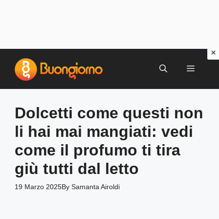
Vai
al
MENU
contenuto
Dolcetti come questi non
li hai mai mangiati: vedi
come il profumo ti tira
giù tutti dal letto
19 Marzo 2025
By
Samanta Airoldi