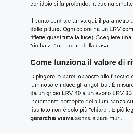
corridoio si fa profondo, la cucina smett
Il punto centrale arriva qui: il parametro c
delle pitture. Ogni colore ha un LRV co
riflette quasi tutta la luce). Scegliere u
“rimbalza” nel cuore della casa.
Come funziona il valore di r
Dipingere le pareti opposte alle finestr
luminosa e riduce gli angoli bui. È misur
da un grigio LRV 40 a un avorio LRV 85 
incremento percepito della luminanza sul 
risultato non è solo più “chiaro”. È più l
gerarchia visiva
senza alzare muri.