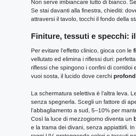
Non serve imbiancare tutto di bianco. Se
Se stai davanti alla finestra, chiediti: d
attraversi il tavolo, tocchi il fondo della 
Finiture, tessuti e specchi: i
Per evitare l’effetto clinico, gioca con le
f
vellutato ed elimina i riflessi duri: perfet
riflessi che spingono i confini di corrido
vuoi sosta, il lucido dove cerchi
profond
La schermatura selettiva è l’altra leva. 
senza spegnerla. Scegli un fattore di ap
l’abbagliamento a sud, 5–10% per mante
Così la luce di mezzogiorno diventa un
e la trama dei divani, senza appiattirli. In p
raggi UV, proteggendo colori e tessuti n