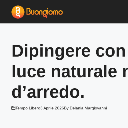
Vai
al
contenuto
Dipingere con 
luce naturale
d’arredo.
Tempo Libero
3 Aprile 2026
By
Delania Margiovanni