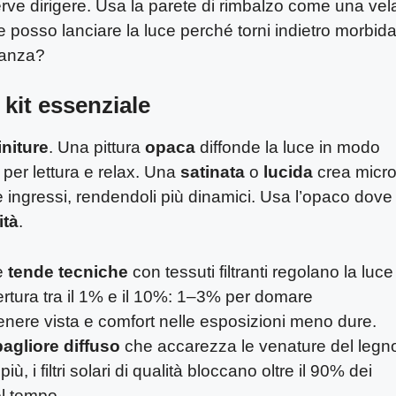
rve dirigere. Usa la parete di rimbalzo come una vel
ove posso lanciare la luce perché torni indietro morbida
stanza?
l kit essenziale
initure
. Una pittura
opaca
diffonde la luce in modo
ta per lettura e relax. Una
satinata
o
lucida
crea micr
i e ingressi, rendendoli più dinamici. Usa l’opaco dove
ità
.
Le
tende tecniche
con tessuti filtranti regolano la luce
ertura tra il 1% e il 10%: 1–3% per domare
nere vista e comfort nelle esposizioni meno dure.
bagliore diffuso
che accarezza le venature del legn
iù, i filtri solari di qualità bloccano oltre il 90% dei
el tempo.