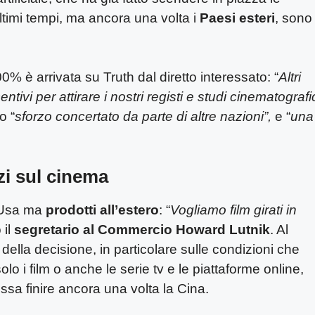
ultimi tempi, ma ancora una volta i
Paesi esteri
, sono 
0% è arrivata su Truth dal diretto interessato: “
Altri
ivi per attirare i nostri registi e studi cinematografi
o “
sforzo concertato da parte di altre nazioni”,
e “
una
zi sul cinema
i Usa ma
prodotti all’estero
: “
Vogliamo film girati in
 il
segretario al Commercio Howard Lutnik
. Al
ella decisione, in particolare sulle condizioni che
o i film o anche le serie tv e le piattaforme online,
ssa finire ancora una volta la Cina.