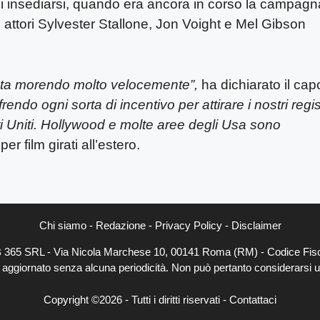
 di insediarsi, quando era ancora in corso la campagn
 attori Sylvester Stallone, Jon Voight e Mel Gibson
 sta morendo molto velocemente”,
ha dichiarato il cap
rendo ogni sorta di incentivo per attirare i nostri regis
ti Uniti. Hollywood e molte aree degli Usa sono
er film girati all’estero.
Chi siamo
-
Redazione
-
Privacy Policy
-
Disclaimer
EB 365 SRL - Via Nicola Marchese 10, 00141 Roma (RM) - Codice Fisc
e aggiornato senza alcuna periodicità. Non può pertanto considerarsi un
Copyright ©2026 - Tutti i diritti riservati -
Contattaci