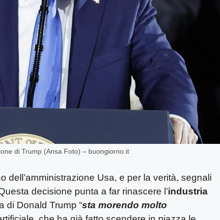
ecisione di Trump (Ansa Foto) – buongiorno.it
o dell’amministrazione Usa, e per la verità, segnali
e. Questa decisione punta a far rinascere l’
industria
ta di Donald Trump “
sta morendo molto
artificiale, che ha già fatto scendere in piazza le