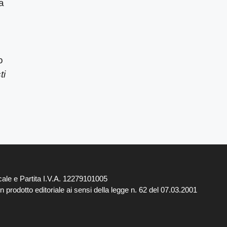
a
o
ti
ale e Partita I.V.A. 12279101005
 prodotto editoriale ai sensi della legge n. 62 del 07.03.2001