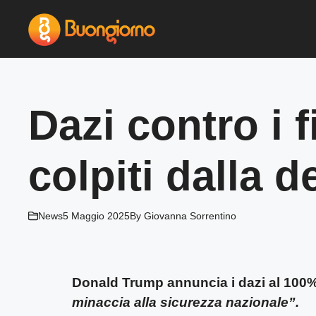
Vai
al
contenuto
Dazi contro i f
colpiti dalla 
News
5 Maggio 2025
By
Giovanna Sorrentino
Donald Trump annuncia i dazi al 100% a
minaccia alla sicurezza nazionale”.