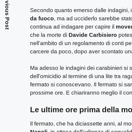
Previous Post
Secondo quanto emerso dalle indagini, i
da fuoco
, ma ad ucciderlo sarebbe stat
continua ad indagare per capire il
move
che la morte di
Davide Carbisiero
potes
nell’ambito di un regolamento di conti per
carcere da poco, dopo aver scontato u
Ma adesso le indagini dei carabinieri si 
dell’omicidio al termine di una lite tra ra
fermato si conoscevano. Il fermato si sare
prossime ore. E chiariranno meglio il con
Le ultime ore prima della mo
Il fermato, che ha diciassette anni, al m
Napoli
, in attesa dell’udienza di convali