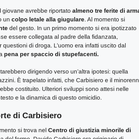
l giovane avrebbe riportato
almeno tre ferite di arm
o un
colpo letale alla giugulare
. Al momento si
nte
del gesto. In un primo momento si era ipotizzato
se essere collegata al padre della fidanzata,
 questioni di droga. L’uomo era infatti uscito dal
na
pena per spaccio di stupefacenti.
starebbero dirigendo verso un’altra ipotesi: quella
gazzini. È trapelato infatti, che Carbisiero e il minoren
bbe costituito. Ulteriori sviluppi sono attesi nelle
testo e la dinamica di questo omicidio.
rte di Carbisiero
omento si trova nel
Centro di giustizia minorile di
da del fermo. Davide Carbisiero era originario di