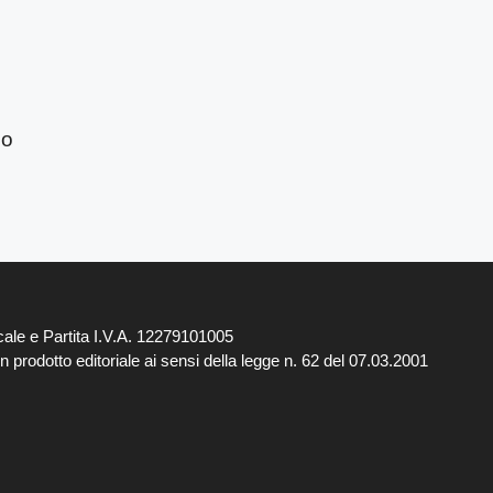
lo
ale e Partita I.V.A. 12279101005
 prodotto editoriale ai sensi della legge n. 62 del 07.03.2001