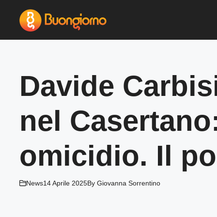
Vai
al
contenuto
Davide Carbisi
nel Casertano
omicidio. Il p
News
14 Aprile 2025
By
Giovanna Sorrentino