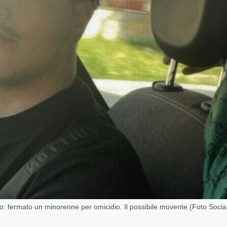
no: fermato un minorenne per omicidio. Il possibile movente (Foto Socia