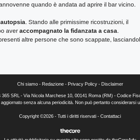
ciannovenne quando è andata ad aprire il bar vicino.
’autopsia
. Stando alle primissime ricostruzioni, il
po aver
accompagnato la fidanzata a casa
.
resenti altre persone che sono scappate, lasciando
Chi siamo
-
Redazione
-
Privacy Policy
-
Disclaimer
EB 365 SRL - Via Nicola Marchese 10, 00141 Roma (RM) - Codice Fisc
e aggiornato senza alcuna periodicità. Non può pertanto considerarsi un
Copyright ©2026 - Tutti i diritti riservati -
Contattaci
Le attività pubblicitarie su questo sito sono gestite da theCoreAdv