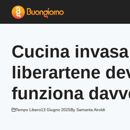
Vai
al
contenuto
Cucina invasa 
liberartene de
funziona davv
Tempo Libero
13 Giugno 2025
By
Samanta Airoldi