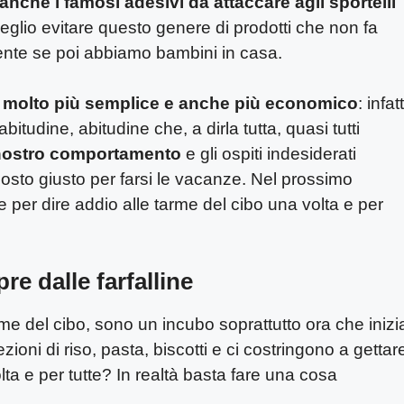
 anche i famosi adesivi da attaccare agli sportelli
eglio evitare questo genere di prodotti che non fa
nte se poi abbiamo bambini in casa.
e è molto più semplice e anche più economico
: infatt
tudine, abitudine che, a dirla tutta, quasi tutti
 nostro comportamento
e gli ospiti indesiderati
posto giusto per farsi le vacanze. Nel prossimo
per dire addio alle tarme del cibo una volta e per
e dalle farfalline
me del cibo, sono un incubo soprattutto ora che inizi
fezioni di riso, pasta, biscotti e ci costringono a gettar
lta e per tutte? In realtà basta fare una cosa