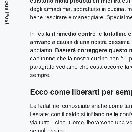
Previous Post
esistono molti prodotti chimici tra cui
degli armadi ma, soprattutto in cucina, m
bene respirare e maneggiare. Specialme
In realtà
il rimedio contro le farfallin
arrivano a causa di una nostra pessima abi
abbiamo.
Basterà correggere questo
capiranno che la nostra cucina non è il 
paragrafo vediamo che cosa occorre fare 
sempre.
Ecco come liberarti per sempr
Le farfalline, conosciute anche come tar
l’estate: con il caldo si infilano nelle con
via tutto il cibo. Come liberarsene una vo
semplicissima.