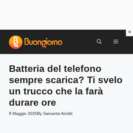
Vai
al
MENU
contenuto
Batteria del telefono
sempre scarica? Ti svelo
un trucco che la farà
durare ore
9 Maggio 2025
By
Samanta Airoldi