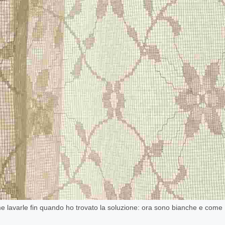
me lavarle fin quando ho trovato la soluzione: ora sono bianche e come