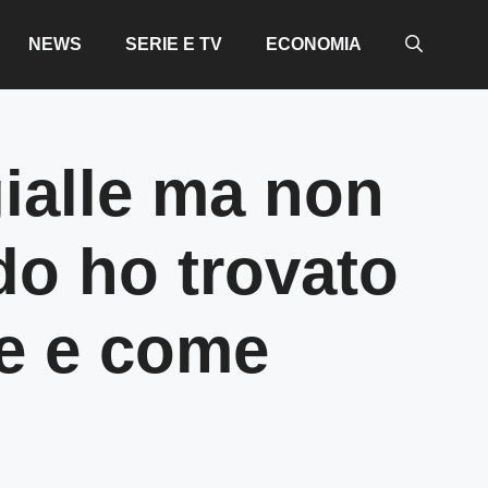
NEWS
SERIE E TV
ECONOMIA
gialle ma non
do ho trovato
he e come