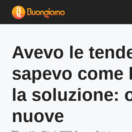
Vai
al
contenuto
Avevo le tende
sapevo come l
la soluzione:
nuove