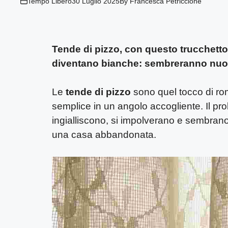
Tempo Libero
30 Luglio 2025
By
Francesca Petriccione
Tende di pizzo, con questo trucchetto
diventano bianche: sembreranno nuo
Le
tende di pizzo
sono quel tocco di ro
semplice in un angolo accogliente. Il p
ingialliscono, si impolverano e sembran
una casa abbandonata.