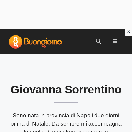
Vai
al
MENU
contenuto
Giovanna Sorrentino
Sono nata in provincia di Napoli due giorni
prima di Natale. Da sempre mi accompagna
la voglia di ascoltare, osservare e