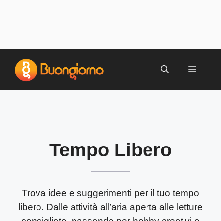
Vai
al
MENU
contenuto
Tempo Libero
Trova idee e suggerimenti per il tuo tempo
libero.
Dalle attività all’aria aperta alle letture
consigliate, passando per hobby creativi e