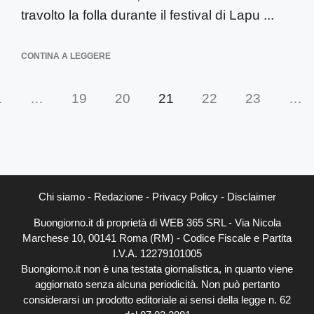
travolto la folla durante il festival di Lapu ...
CONTINA A LEGGERE
1
…
19
20
21
22
23
…
Chi siamo
-
Redazione
-
Privacy Policy
-
Disclaimer
Buongiorno.it di proprietà di WEB 365 SRL - Via Nicola
Marchese 10, 00141 Roma (RM) - Codice Fiscale e Partita
I.V.A. 12279101005
Buongiorno.it non è una testata giornalistica, in quanto viene
aggiornato senza alcuna periodicità. Non può pertanto
considerarsi un prodotto editoriale ai sensi della legge n. 62