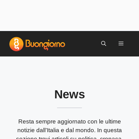
Vai
al
MENU
contenuto
News
Resta sempre aggiornato con le ultime
notizie dall’Italia e dal mondo.
In questa
sezione trovi articoli su politica, cronaca,