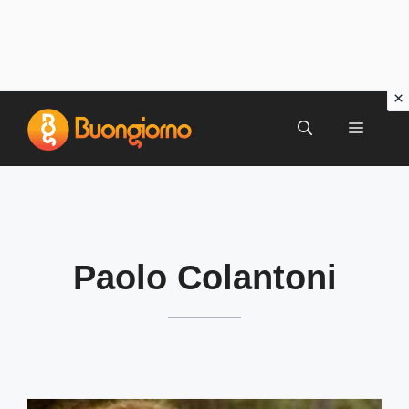
Vai
al
MENU
contenuto
Paolo Colantoni