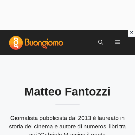
Vai
al
MENU
contenuto
Matteo Fantozzi
Giornalista pubblicista dal 2013 è laureato in
storia del cinema e autore di numerosi libri tra
cui “Gabriele Muccino il poeta