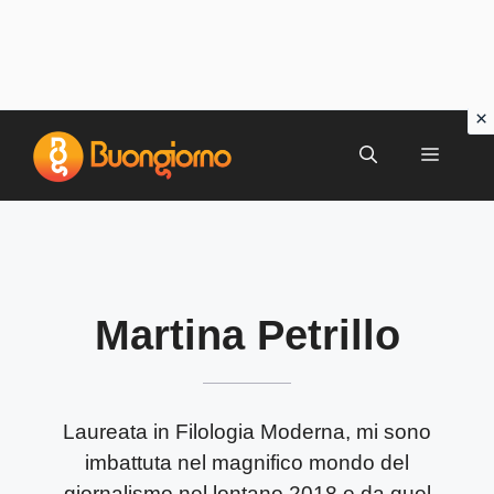
Vai
al
MENU
contenuto
Martina Petrillo
Laureata in Filologia Moderna, mi sono
imbattuta nel magnifico mondo del
giornalismo nel lontano 2018 e da quel