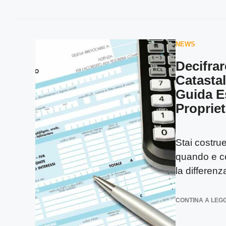
NEWS
Decifrar
Catastal
Guida E
Propriet
Stai costr
quando e co
la differenz
CONTINA A LEG