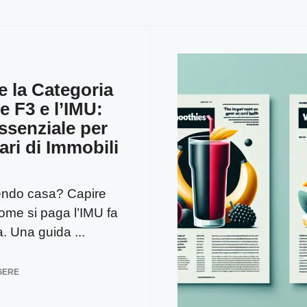
e la Categoria
e F3 e l’IMU:
ssenziale per
ari di Immobili
uendo casa? Capire
me si paga l’IMU fa
a. Una guida ...
GERE