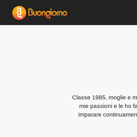
Vai
al
contenuto
Classe 1985, moglie e ma
mie passioni e le ho f
imparare continuament