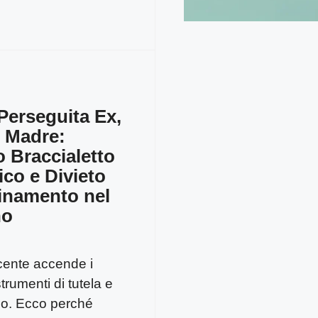
Perseguita Ex,
 Madre:
 Braccialetto
ico e Divieto
cinamento nel
no
cente accende i
 strumenti di tutela e
io. Ecco perché