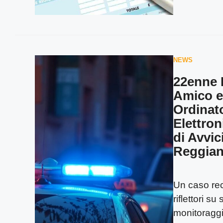
NEWS
22enne 
Amico e
Ordinato
Elettron
di Avvi
Reggia
Un caso re
riflettori su
monitoragg